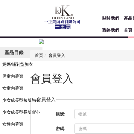
關於我們
產品
聯絡我們
首頁
產品目錄
首頁
會員登入
媽媽/哺乳型胸衣
會員登入
男童內著類
女童內著類
會員登入
少女成長型短版胸衣
少女成長型長版背心
帳號:
女性內著類
密碼: