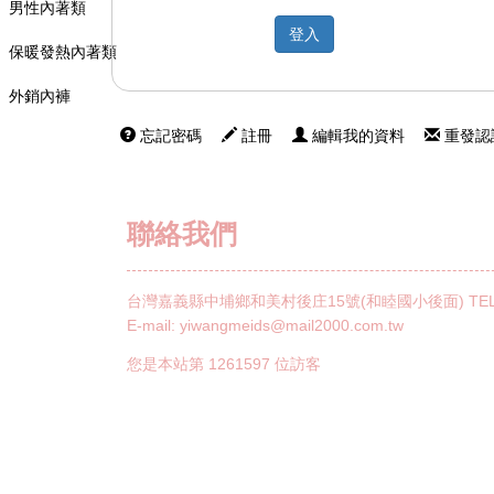
男性內著類
保暖發熱內著類
外銷內褲
忘記密碼
註冊
編輯我的資料
重發認
聯絡我們
台灣嘉義縣中埔鄉和美村後庄15號(和睦國小後面)
TE
E-mail:
yiwangmeids@mail2000.com.tw
您是本站第
1261597
位訪客
Copyri