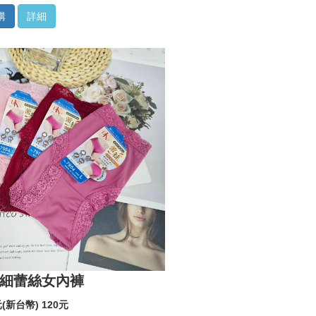
購
詳細
-超細蕾絲女內褲
(新台幣) 120元