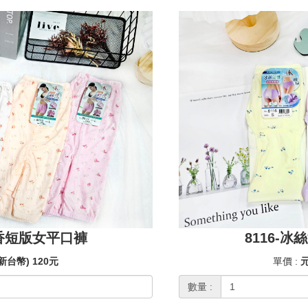
8116-
金香短版女平口褲
單價 :
元
新台幣) 120元
數量 :