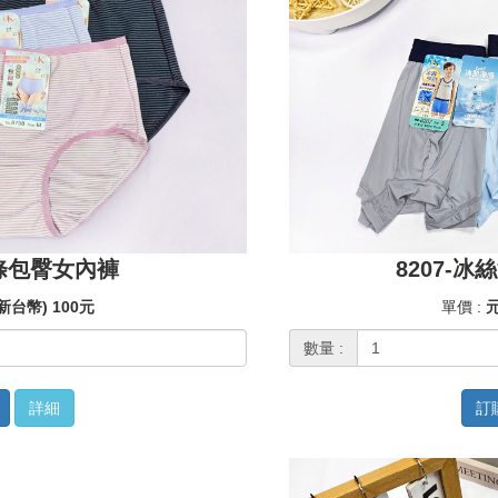
8207-
橫條包臀女內褲
單價 :
元
新台幣) 100元
數量 :
訂
詳細