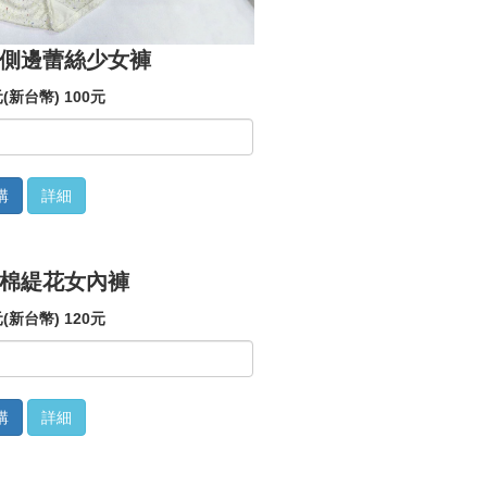
前片側邊蕾絲少女褲
(新台幣) 100元
購
詳細
-純棉緹花女內褲
(新台幣) 120元
購
詳細