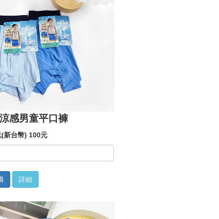
冰絲涼感男童平口褲
(新台幣) 100元
購
詳細