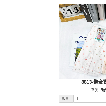
8813-鬱
單價 :
元(
數量 :