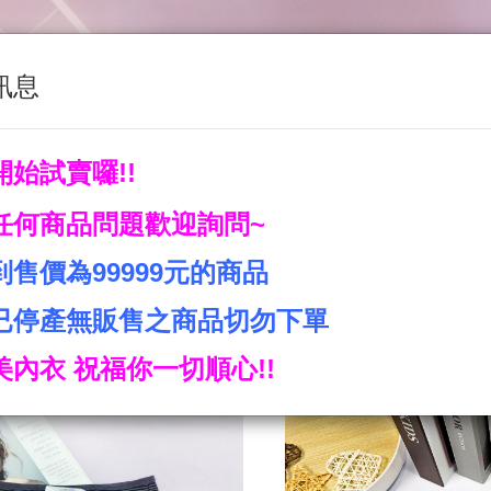
訊息
關於我們
產品目錄
最新產品
訊息公佈
蝦
開始試賣囉!!
任何商品問題歡迎詢問~
到售價為99999元的商品
已停產無販售之商品切勿下單
美內衣 祝福你一切順心!!