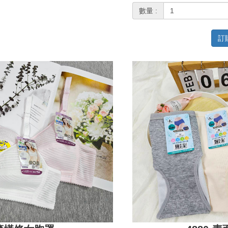
數量 :
訂