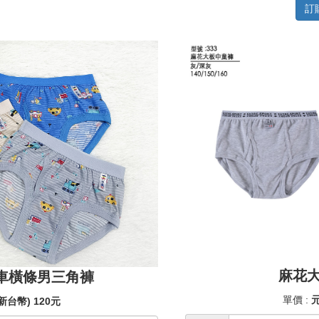
訂
麻花
工程車橫條男三角褲
單價 :
元
新台幣) 120元