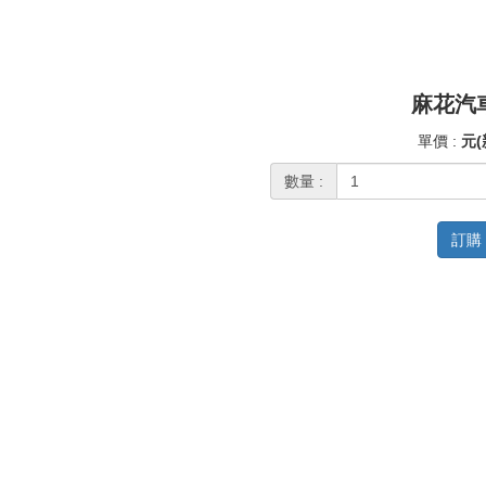
麻花汽
單價 :
元(
數量 :
訂購