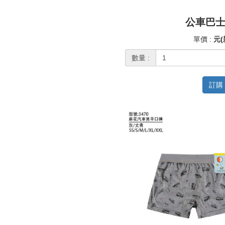
公車巴
單價 :
元(
數量 :
訂購