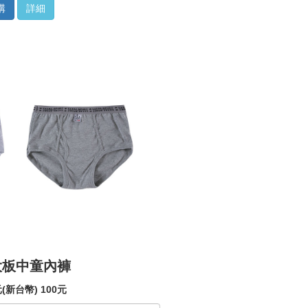
購
詳細
大板中童內褲
(新台幣) 100元