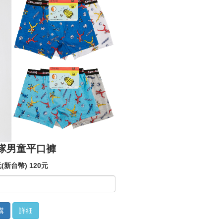
隊男童平口褲
(新台幣) 120元
購
詳細