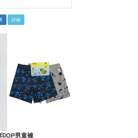
購
詳細
印OP男童褲