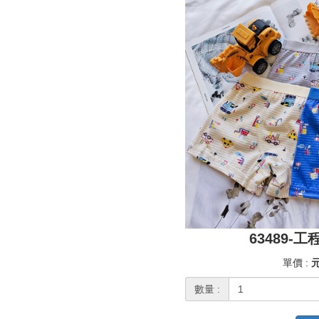
63489-
單價 :
元
數量 :