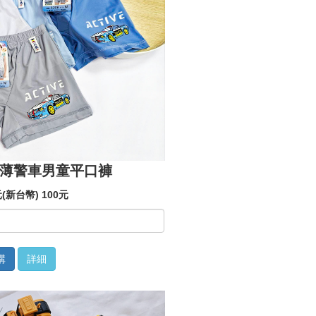
乾輕薄警車男童平口褲
(新台幣) 100元
購
詳細