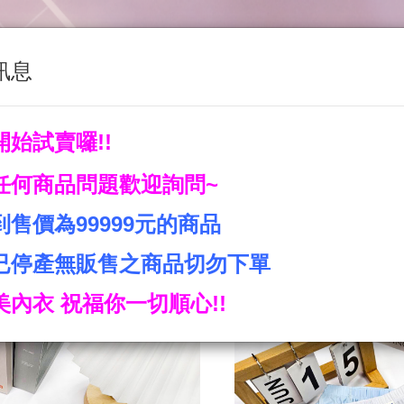
訊息
關於我們
產品目錄
最新產品
訊息公佈
蝦
開始試賣囉!!
任何商品問題歡迎詢問~
到售價為99999元的商品
已停產無販售之商品切勿下單
美內衣 祝福你一切順心!!