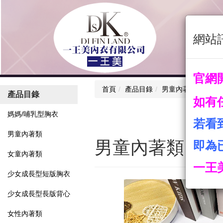
網站
官網
首頁
產品目錄
男童內著類
產品目錄
如有
媽媽/哺乳型胸衣
若看
男童內著類
男童內著類
即為
女童內著類
一王
少女成長型短版胸衣
少女成長型長版背心
女性內著類