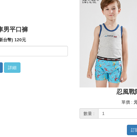
車男平口褲
新台幣) 120元
詳細
忍風戰
單價 :
元
數量 :
訂