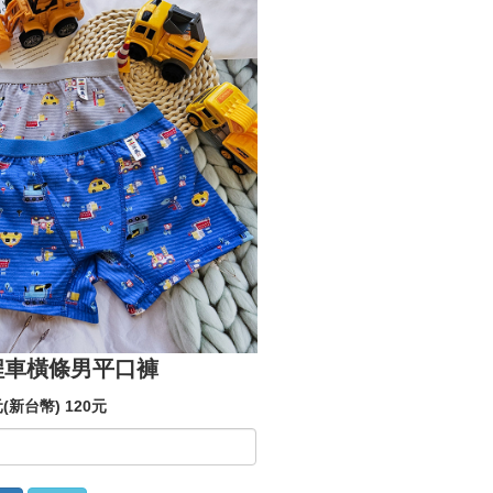
工程車橫條男平口褲
(新台幣) 120元