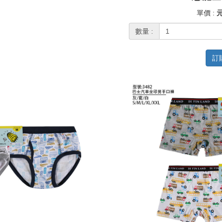
單價 :
元
數量 :
訂