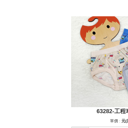
63282-
單價 :
元(