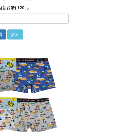
(新台幣) 120元
購
詳細