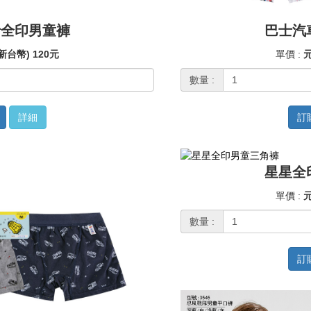
士全印男童褲
巴士汽
新台幣) 120元
單價 :
元
數量 :
詳細
訂
星星全
單價 :
元
數量 :
訂