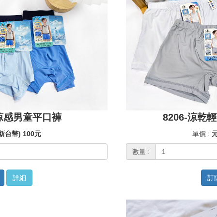
8206-涼
絲涼感男童平口褲
單價 :
元
新台幣) 100元
數量 :
訂
詳細