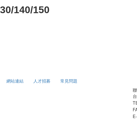
30/140/150
網站連結
人才招募
常見問題
聯
台
T
F
E-