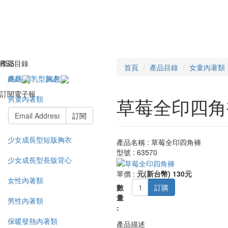
產品目錄
RSS
首頁
產品目錄
女童內著類
媽媽/哺乳型胸衣
產品
訊息
訂閱電子報
男童內著類
草莓全印四角
訂閱
女童內著類
少女成長型短版胸衣
產品名稱 : 草莓全印四角褲
型號 : 63570
少女成長型長版背心
單價 :
元(新台幣) 130元
女性內著類
數
訂購
量
男性內著類
:
保暖發熱內著類
產品描述