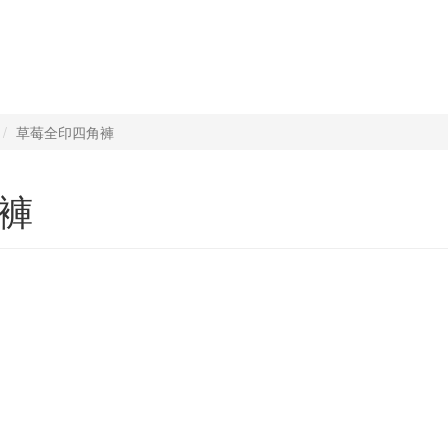
草莓全印四角褲
褲