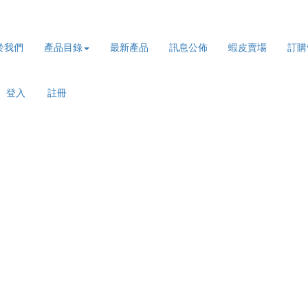
於我們
產品目錄
最新產品
訊息公佈
蝦皮賣場
訂購
登入
註冊