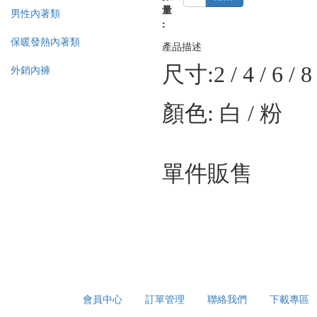
量
男性內著類
:
保暖發熱內著類
產品描述
尺寸:2 / 4 / 6 / 8 
外銷內褲
顏色: 白 / 粉
單件販售
會員中心
訂單管理
聯絡我們
下載專區