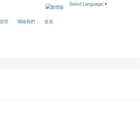
Select Language
▼
管理
聯絡我們
首頁