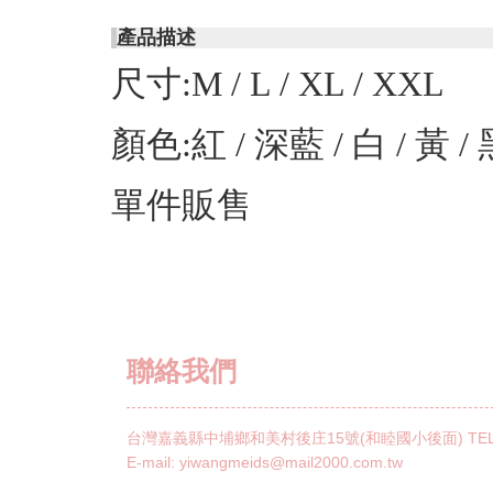
產品描述
尺寸:M / L / XL / XXL
顏色:紅 / 深藍 / 白 / 黃 /
單件販售
聯絡我們
台灣嘉義縣中埔鄉和美村後庄15號(和睦國小後面)
TE
E-mail:
yiwangmeids@mail2000.com.tw