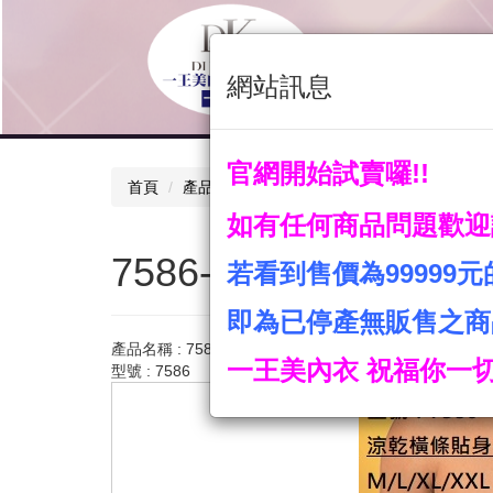
關於我們
產品
網站訊息
聯絡我們
首頁
官網開始試賣囉!!
首頁
產品目錄
男性內著類
7586-涼乾橫條
如有任何商品問題歡迎
7586-涼乾橫條貼身
若看到售價為99999
即為已停產無販售之商
產品名稱 : 7586-涼乾橫條貼身男三角褲
一王美內衣 祝福你一切
型號 : 7586