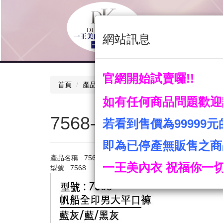
關於我們
產品
網站訊息
聯絡我們
首頁
官網開始試賣囉!!
首頁
產品目錄
男性內著類
7568-帆船全印
如有任何商品問題歡迎
7568-帆船全印男大
若看到售價為99999
即為已停產無販售之商
產品名稱 : 7568-帆船全印男大平口褲
一王美內衣 祝福你一切
型號 : 7568