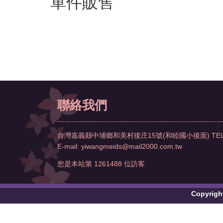
單件販售
聯絡我們
台灣嘉義縣中埔鄉和美村後庄15號(和睦國小後面)
TE
E-mail:
yiwangmeids@mail2000.com.tw
您是本站第
1261488
位訪客
Copyri